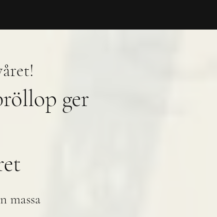
året!
bröllop ger
ret
an massa