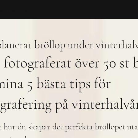
raf ⭐⭐⭐⭐⭐
lanerar bröllop under vinterhalv
r fotograferat över 50 st 
mina 5 bästa tips för
grafering på vinterhalvå
 hur du skapar det perfekta bröllopet ut