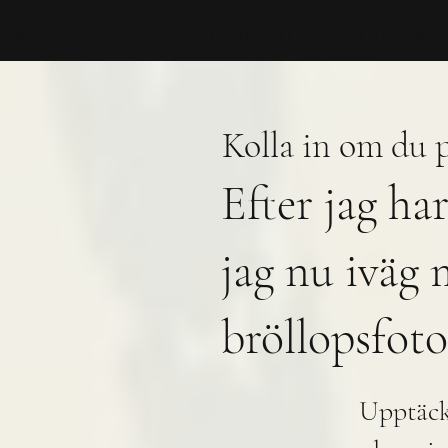
Exklusiv och 5 stjärning bröllopsfotog
Kolla in om du p
Efter jag ha
jag nu iväg 
bröllopsfoto
Upptäck