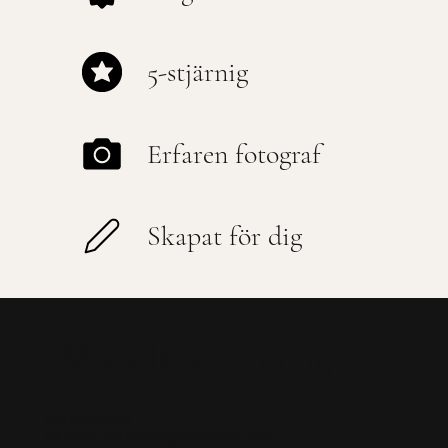
5-stjärnig
Erfaren fotograf
Skapat för dig
Mikaela Schönning
Kungsbacka
Mikaela_schonning@hotmail.com